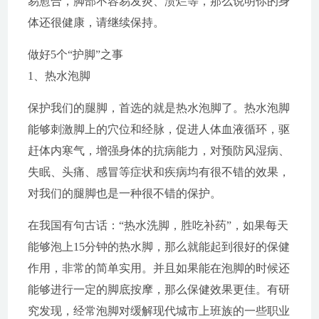
易愈合，脚部不容易发炎、溃烂等，那么说明你的身
体还很健康，请继续保持。
做好5个“护脚”之事
1、热水泡脚
保护我们的腿脚，首选的就是热水泡脚了。热水泡脚
能够刺激脚上的穴位和经脉，促进人体血液循环，驱
赶体内寒气，增强身体的抗病能力，对预防风湿病、
失眠、头痛、感冒等症状和疾病均有很不错的效果，
对我们的腿脚也是一种很不错的保护。
在我国有句古话：“热水洗脚，胜吃补药”，如果每天
能够泡上15分钟的热水脚，那么就能起到很好的保健
作用，非常的简单实用。并且如果能在泡脚的时候还
能够进行一定的脚底按摩，那么保健效果更佳。有研
究发现，经常泡脚对缓解现代城市上班族的一些职业