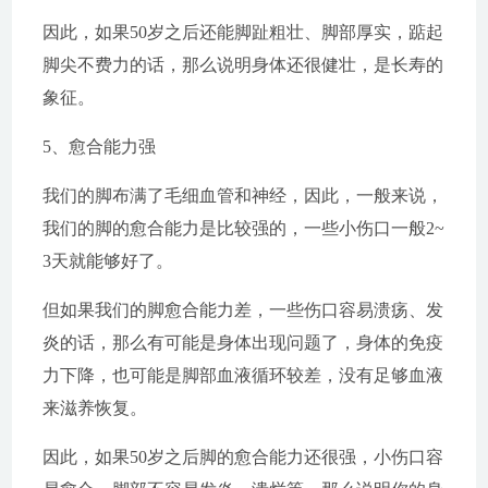
因此，如果50岁之后还能脚趾粗壮、脚部厚实，踮起
脚尖不费力的话，那么说明身体还很健壮，是长寿的
象征。
5、愈合能力强
我们的脚布满了毛细血管和神经，因此，一般来说，
我们的脚的愈合能力是比较强的，一些小伤口一般2~
3天就能够好了。
但如果我们的脚愈合能力差，一些伤口容易溃疡、发
炎的话，那么有可能是身体出现问题了，身体的免疫
力下降，也可能是脚部血液循环较差，没有足够血液
来滋养恢复。
因此，如果50岁之后脚的愈合能力还很强，小伤口容