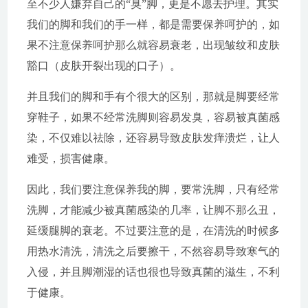
至不少人嫌弃自己的“臭”脚，更是不愿去护理。其实
我们的脚和我们的手一样，都是需要保养呵护的，如
果不注意保养呵护那么就容易衰老，出现皱纹和皮肤
豁口（皮肤开裂出现的口子）。
并且我们的脚和手有个很大的区别，那就是脚要经常
穿鞋子，如果不经常洗脚则容易发臭，容易被真菌感
染，不仅难以祛除，还容易导致皮肤发痒溃烂，让人
难受，损害健康。
因此，我们要注意保养我的脚，要常洗脚，只有经常
洗脚，才能减少被真菌感染的几率，让脚不那么丑，
延缓腿脚的衰老。不过要注意的是，在清洗的时候多
用热水清洗，清洗之后要擦干，不然容易导致寒气的
入侵，并且脚潮湿的话也很也导致真菌的滋生，不利
于健康。