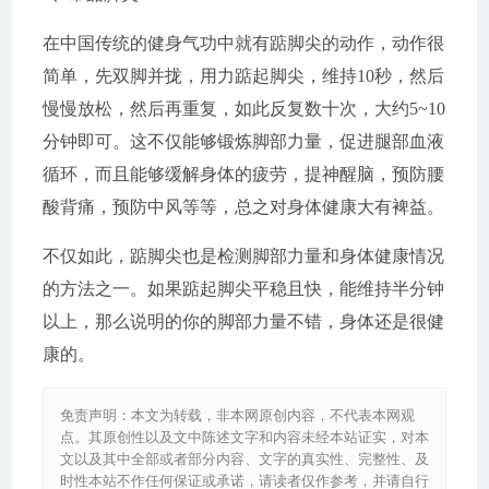
在中国传统的健身气功中就有踮脚尖的动作，动作很
简单，先双脚并拢，用力踮起脚尖，维持10秒，然后
慢慢放松，然后再重复，如此反复数十次，大约5~10
分钟即可。这不仅能够锻炼脚部力量，促进腿部血液
循环，而且能够缓解身体的疲劳，提神醒脑，预防腰
酸背痛，预防中风等等，总之对身体健康大有裨益。
不仅如此，踮脚尖也是检测脚部力量和身体健康情况
的方法之一。如果踮起脚尖平稳且快，能维持半分钟
以上，那么说明的你的脚部力量不错，身体还是很健
康的。
免责声明：本文为转载，非本网原创内容，不代表本网观
点。其原创性以及文中陈述文字和内容未经本站证实，对本
文以及其中全部或者部分内容、文字的真实性、完整性、及
时性本站不作任何保证或承诺，请读者仅作参考，并请自行