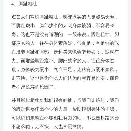
4、脚趾粗壮
过去人们常说脚趾粗壮，脚部厚实的人更容易长寿，
而脚趾瘦小，脚部狭窄的人则身体较弱，不容易长
寿。这也不是没有道理的，一般来说，脚趾粗壮、脚
部厚实的人，往往身体素质好，气血足，有足够的气
血滋养脚趾和脚部，走起路来也会健步如飞，腿脚有
力。而那些脚趾瘦小、脚部狭窄的人，往往身体过
瘦，身体较为弱小，气血不足，走路有点弱不禁风，
走不快。这也是为什么人们认为前者容易长寿，而后
者不易长寿的原因了。
并且脚趾粗壮对我们很有好处，当我们走路时，我们
的脚趾也要使出不少的力量，帮助控制身体的平稳，
可以说如果脚趾不够粗壮有力的话，那么走起路来会
不怎么稳，走不快，人也容易摔倒。