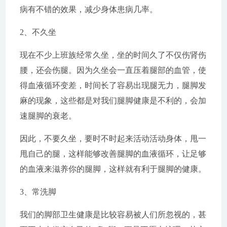
病有不错的效果，减少身体患病几率。
2、不久坐
现在不少上班族经常久坐，坐的时间久了不仅伤肾伤
腰，还会伤腿。因为久坐会一直压着腿部的血管，使
得血液循环变差，时间长了容易出现腿无力，腿脚发
麻的现象，这些都是对我们腿脚健康是不利的，会加
速腿脚的衰老。
因此，不要久坐，要时不时起来活动活动身体，甩一
甩自己的腿，这样能够改善腿脚的血液循环，让足够
的血液来滋养你的腿脚，这样就有利于腿脚的健康。
3、常洗脚
我们的脚部卫生健康是比较容易被人们所忽视的，甚