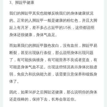
3、脚趾甲健康
我们的脚趾甲其实也能够反映我们的身体健康状况
的。正常的人脚趾甲一般是健康的粉红色，并且大脚
趾上有月牙，差不多占占趾甲的1/5长，这些都说明
身体还很健康，身体气血足。
而如果我们的脚趾甲颜色发白，没有血丝，脚趾甲易
断裂，甚至出现纵行条纹，那么说明身体出现问题
了，有可能疾病缠身，有可能营养不良或者贫血，有
可能是身体气血不足。出现这些情况表示身体比较虚
弱，免疫力和抗病能力差，该需要注意保养和锻炼身
体了。
因此，如果50岁之后脚趾还健康，那么说明你的身体
还是很棒的，保持下去，长寿会靠近你。