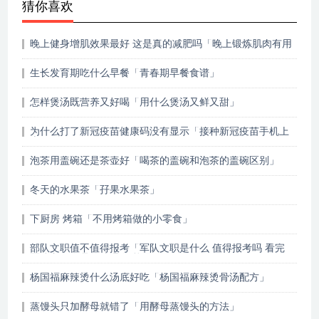
猜你喜欢
晚上健身增肌效果最好 这是真的减肥吗「晚上锻炼肌肉有用
吗」
生长发育期吃什么早餐「青春期早餐食谱」
怎样煲汤既营养又好喝「用什么煲汤又鲜又甜」
为什么打了新冠疫苗健康码没有显示「接种新冠疫苗手机上
查不到」
泡茶用盖碗还是茶壶好「喝茶的盖碗和泡茶的盖碗区别」
冬天的水果茶「孖果水果茶」
下厨房 烤箱「不用烤箱做的小零食」
部队文职值不值得报考「军队文职是什么 值得报考吗 看完
军队文职人员的待遇 没能忍住」
杨国福麻辣烫什么汤底好吃「杨国福麻辣烫骨汤配方」
蒸馒头只加酵母就错了「用酵母蒸馒头的方法」