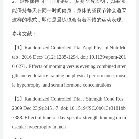
2、始终保持同一时间健身。多项 研究表明，如果你
能保持每天在同一时间健身，身体的昼夜节律会适应
这样的模式，即使是晨练也会有着不错的运动表现。
参考文献：
【1】Randomized Controlled Trial Appl Physiol Nutr Me
tab . 2016 Dec;41(12):1285-1294. doi: 10.1139/apnm-201
6-0271. Effects of morning versus evening combined stren
gth and endurance training on physical performance, musc
le hypertrophy, and serum hormone concentrations
【2】Randomized Controlled Trial J Strength Cond Res .
2009 Dec;23(9):2451-7. doi: 10.1519/JSC.0b013e3181bb
7388. Effect of time-of-day-specific strength training on m
uscular hypertrophy in men