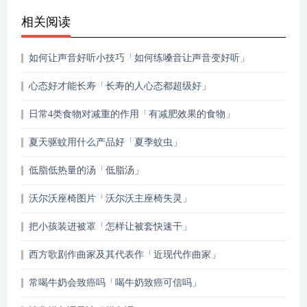
相关阅读
如何让声音好听小技巧「如何练嗓音让声音变好听」
心态好才能长寿「长寿的人心态都超级好」
日常4类食物对减重的作用「有减肥效果的食物」
夏天驱蚊用什么产品好「夏季蚊虫」
低脂低热量的汤「低脂汤」
沃尔沃座椅图片「沃尔沃主座椅失灵」
把小孩装进被罩「怎样让被套快速干」
西方歌剧作曲家及其代表作「近现代作曲家」
常喝牛奶会致癌吗「喝牛奶致癌可信吗」