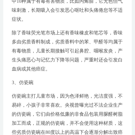
中10种属于有毒有害物质，比如丙烯腈，它无色但气
味刺激，长期吸入会引发恶心呕吐和头痛倦怠等不适
症状。
除了香味荧光笔市场上还有香味橡皮和笔芯等，香味
多由劣质香料制成，劣质香料中的苯、甲醛等均属于
有毒物质，儿童长期接触可引起鼻腔、咽喉发炎，产
生头痛恶心与记忆力下降等问题，严重时还会引发白
血病或其他癌症。
3、仿瓷碗
仿瓷碗主打儿童市场，因为色泽鲜艳，光洁度强，不
易碎，小孩子非常喜欢。央视曾曝光过不法企业生产
的仿瓷碗，它们由价格低廉的非食品包装用脲醛树脂
加工而成，正规的仿瓷碗，并不会使用这种材质，这
些劣质仿瓷碗在80度以上的高温下会逐渐分解出致癌