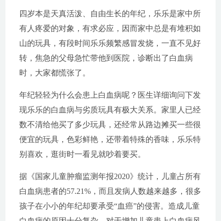
四岁本是天真活泼、自由生长的年纪，乐乐是家中所
有人疼爱的对象，有求必应，因而家中总是有堆积如
山的玩具，有段时间乐乐频繁感冒发烧，一直不见好
转，焦急的父母急忙带他到医院，诊断出了白血病
时，大家都慌张了。
年纪轻轻为什么会患上白血病呢？医生详细询问下发
现乐乐的白血病与劣质玩具有极大关系。家里人已经
数不清给他买了多少玩具，还经常从路边摊买一些很
便宜的玩具，色彩鲜艳，还带着特殊的香味，乐乐特
别喜欢，逛街时一看见就吵着要买。
据《国家儿童肿瘤监测年报2020》统计，儿童占所有
白血病患者的57.21%，而且发病人数越来越多，很多
孩子在小小的年纪却要承受“血癌”的侵害。造成儿童
白血病的原因十分复杂，对于增加儿童患上白血病风