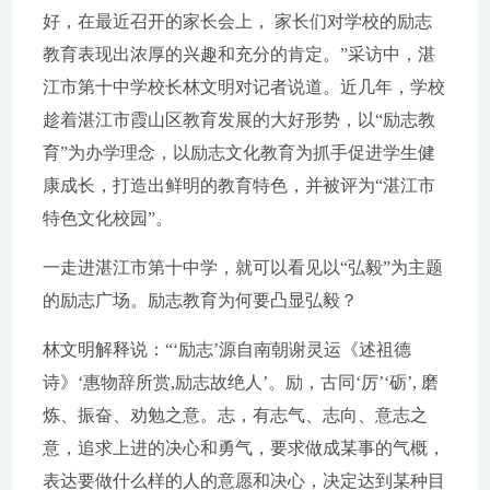
好，在最近召开的家长会上， 家长们对学校的励志
教育表现出浓厚的兴趣和充分的肯定。”采访中，湛
江市第十中学校长林文明对记者说道。近几年，学校
趁着湛江市霞山区教育发展的大好形势，以“励志教
育”为办学理念，以励志文化教育为抓手促进学生健
康成长，打造出鲜明的教育特色，并被评为“湛江市
特色文化校园”。
一走进湛江市第十中学，就可以看见以“弘毅”为主题
的励志广场。励志教育为何要凸显弘毅？
林文明解释说：“‘励志’源自南朝谢灵运《述祖德
诗》‘惠物辞所赏,励志故绝人’。励，古同‘厉’‘砺’, 磨
炼、振奋、劝勉之意。志，有志气、志向、意志之
意，追求上进的决心和勇气，要求做成某事的气概，
表达要做什么样的人的意愿和决心，决定达到某种目