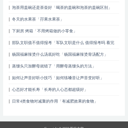
泡茶用盖碗还是茶壶好「喝茶的盖碗和泡茶的盖碗区别」
冬天的水果茶「孖果水果茶」
下厨房 烤箱「不用烤箱做的小零食」
部队文职值不值得报考「军队文职是什么 值得报考吗 看完
军队文职人员的待遇 没能忍住」
杨国福麻辣烫什么汤底好吃「杨国福麻辣烫骨汤配方」
蒸馒头只加酵母就错了「用酵母蒸馒头的方法」
如何让声音好听小技巧「如何练嗓音让声音变好听」
心态好才能长寿「长寿的人心态都超级好」
日常4类食物对减重的作用「有减肥效果的食物」