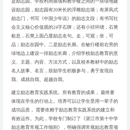
是励志园。学校利用操场和教学楼之间的一块绿地建
设励志园，励志园有20米长的浮雕励志墙；有屏风式
励志门，书写《中国少年说》的励志文段；有书写社
会主义核心价值观的24字石牌；还有小径环绕，石凳
歇息，石凳上面凸显励志名句。走，可观；坐，可
品；励志在园中。二是励志长廊。在敏行楼前右旁的
绿地边上建设一排励志长廊，介绍学校励志教育的意
义、主题、内容、方法方式，以及校本教材中的励志
名人故事、名言，鼓励学生积极参与，勇于发现自
我、成就自我、超越自我。
建立励志教育实践系统。所有教育的成果， 最终要
体现在学生的行动上。培养可以让学生受用一辈子的
成功品质， 需要依赖于励志教育实践系统的建立和
有效运作。为此，学校专门制订了《湛江市第十中学
励志教育常规工作细则》，明确强调常规励志教育项