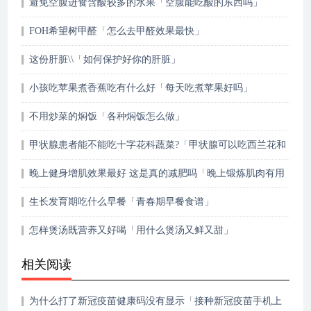
避免空腹进食含酸较多的水果「空腹能吃酸的东西吗」
FOH希望树甲醛「怎么去甲醛效果最快」
这份肝脏\\「如何保护好你的肝脏」
小孩吃苹果煮香蕉吃有什么好「每天吃煮苹果好吗」
不用炒菜的焖饭「各种焖饭怎么做」
甲状腺患者能不能吃十字花科蔬菜?「甲状腺可以吃西兰花和
花菜吗」
晚上健身增肌效果最好 这是真的减肥吗「晚上锻炼肌肉有用
吗」
生长发育期吃什么早餐「青春期早餐食谱」
怎样煲汤既营养又好喝「用什么煲汤又鲜又甜」
相关阅读
为什么打了新冠疫苗健康码没有显示「接种新冠疫苗手机上
查不到」