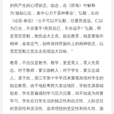
的而产生的心理状态。励志，在《辞海》中解释
为‘激励心志， 集中心力干某种事业’。弘毅，出自
《论语·泰伯》:‘士不可以不弘毅，任重而道远。仁以
为己任，不亦重乎?死而后已，不亦远乎? ’弘毅，即
是宽宏坚毅，抱负远大之意。励志教育，就是要振作
精神，奋发志气，始终保持昂扬向上的精神状态，以
宽宏坚毅之意志去实现远大目标。”
教育，不仅仅是教书、教学，更是育人，育人先育
志。对于教师，要立德树人；对于学生，要立志成
人。基于此，湛江市第十中学历来重视加强对学生的
励志教育。由于地处粤西欠发达地区，学校生源基础
较差，学生普遍感到学习压力沉重，却不知道为何要
学习。学生在日常生活的独立性和自主性、人际交往
的宽容性和灵活性、追求理想的坚定性和持久性、面