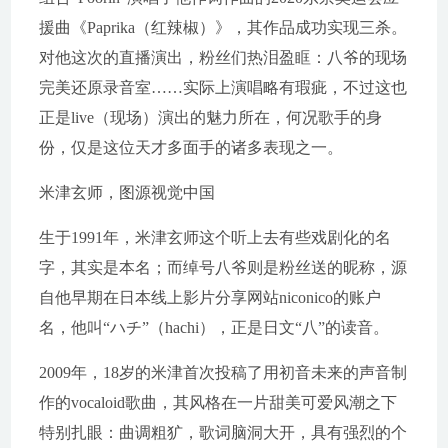
援曲《Paprika（红辣椒）》，其作品成功实现三杀。
对他这次的直播演出，粉丝们热泪盈眶：八爷的现场
完美还原录音室……实际上演唱略有瑕疵，不过这也
正是live（现场）演出的魅力所在，何况歌手的身
份，仅是这位天才多面手的诸多表现之一。
米津玄师，图源视觉中国
生于1991年，米津玄师这个听上去有些戏剧化的名
字，其实是本名；而绰号八爷则是粉丝送的昵称，源
自他早期在日本线上影片分享网站niconico的账户
名，他叫“ハチ”（hachi），正是日文“八”的读音。
2009年，18岁的米津首次投稿了用初音未来的声音制
作的vocaloid歌曲，其风格在一片甜美可爱风潮之下
特别扎眼：曲调粗犷，歌词脑洞大开，具有强烈的个