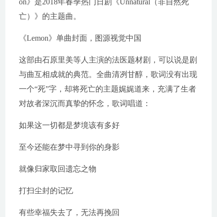
on》是2018年春季热门日剧《Unnatural（非自然死
亡）》的主题曲。
《Lemon》单曲封面，图源视觉中国
这部由石原里美等人主演的法医题材剧，可以说是剧
与曲互相成就的典范。全曲清冽甘醇，歌词没有出现
一个“死”字，却将死亡的主题娓娓道来，充满了生者
对故者深沉而真挚的怀念，歌词唱道：
如果这一切都是梦境该有多好
至今还能在梦中寻到你的身影
就像归家取回遗忘之物
打扫尘封的记忆
有些幸福失去了，无法再挽回