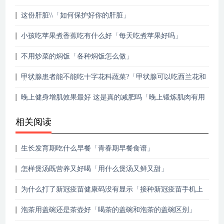
这份肝脏\\「如何保护好你的肝脏」
小孩吃苹果煮香蕉吃有什么好「每天吃煮苹果好吗」
不用炒菜的焖饭「各种焖饭怎么做」
甲状腺患者能不能吃十字花科蔬菜?「甲状腺可以吃西兰花和
花菜吗」
晚上健身增肌效果最好 这是真的减肥吗「晚上锻炼肌肉有用
吗」
相关阅读
生长发育期吃什么早餐「青春期早餐食谱」
怎样煲汤既营养又好喝「用什么煲汤又鲜又甜」
为什么打了新冠疫苗健康码没有显示「接种新冠疫苗手机上
查不到」
泡茶用盖碗还是茶壶好「喝茶的盖碗和泡茶的盖碗区别」