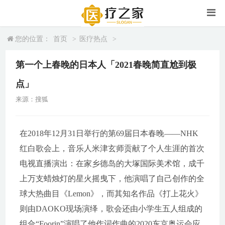
您的位置：
首页
>
医疗热点
>
第一个上春晚的日本人「2021春晚简直尬到极
点」
来源：搜狐
在2018年12月31日举行的第69届日本春晚——NHK
红白歌会上，音乐人米津玄师贡献了个人生涯的首次
电视直播演出：在家乡德岛的大塚国际美术馆，成千
上万支蜡烛灯的星火摇曳下，他演唱了自己创作的全
球大热曲目《Lemon》，而其知名作品《打上花火》
则由DAOKO现场演绎，歌会还由小学生五人组成的
组合“Foorin”演唱了他作词作曲的2020东京奥运会应