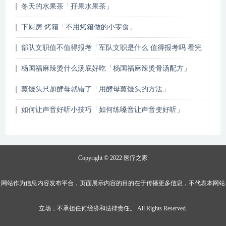
冬天的水果茶「孖果水果茶」
下厨房 烤箱「不用烤箱做的小零食」
部队文职值不值得报考「军队文职是什么 值得报考吗 看完
军队文职人员的待遇 没能忍住」
杨国福麻辣烫什么汤底好吃「杨国福麻辣烫骨汤配方」
蒸馒头只加酵母就错了「用酵母蒸馒头的方法」
如何让声音好听小技巧「如何练嗓音让声音变好听」
Copyright © 2022
医疗之家
网站作为信息内容发布平台，页面展示内容的目的在于传播更多信息，不代表本网站
立场，不承担任何经济和法律责任。 All Rights Reserved.