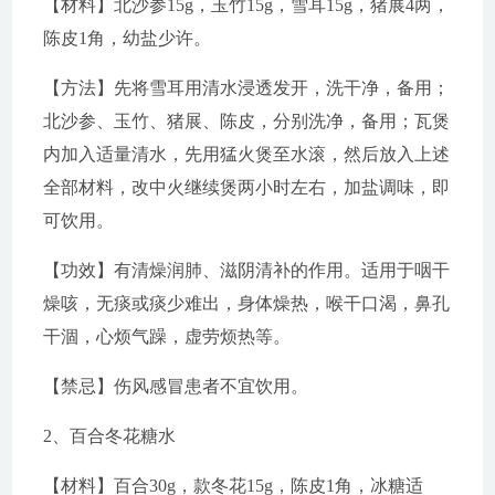
【材料】北沙参15g，玉竹15g，雪耳15g，猪展4两，
陈皮1角，幼盐少许。
【方法】先将雪耳用清水浸透发开，洗干净，备用；
北沙参、玉竹、猪展、陈皮，分别洗净，备用；瓦煲
内加入适量清水，先用猛火煲至水滚，然后放入上述
全部材料，改中火继续煲两小时左右，加盐调味，即
可饮用。
【功效】有清燥润肺、滋阴清补的作用。适用于咽干
燥咳，无痰或痰少难出，身体燥热，喉干口渴，鼻孔
干涸，心烦气躁，虚劳烦热等。
【禁忌】伤风感冒患者不宜饮用。
2、百合冬花糖水
【材料】百合30g，款冬花15g，陈皮1角，冰糖适