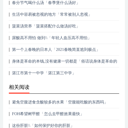
春分节气喝什么汤「春季煲什么汤好」
生活中容易被忽视的地方「常常被别人忽视」
菠菜汤营养「菠菜搭配什么做汤好吃」
尿酸高不用怕 做到\\「年轻人血压高不用怕」
第一个上春晚的日本人「2021春晚简直尬到极点」
身体是革命的本钱,没有健康一切都是「俗话说身体是革命的
本钱」
湛江市第十一中学「湛江第三中学」
相关阅读
避免空腹进食含酸较多的水果「空腹能吃酸的东西吗」
FOH希望树甲醛「怎么去甲醛效果最快」
这份肝脏\\「如何保护好你的肝脏」