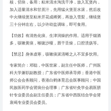
核，切块，备用；粘米清水淘洗干净，放入瓦煲内，
加入适量清水和甘蔗汁，先用猛火煲至水滚，然后改
中火继续煲至粘米开花成稀粥，再放入雪梨，继续煲
三十分钟左右，以少许幼盐调味，即可食用。
【功效】有清热化痰、生津润燥的作用。适用于烟酒
多，咳嗽黄痰，喉咙沙哑，唇干舌燥，口腔溃疡等。
【禁忌】身体虚寒，咳嗽痰涎清晰之人不宜多饮用。
专家简介：邓聪，中医世家，副主任中医师，广州医
科大学兼职副教授；广东省中医师承导师；香港中医
师公会会务顾问，香港白鹤体育总会医事顾问；中国
民族医药学会肾病分会理事；广东省针灸学会易医脐
针专业委员会副主任委员；广东省中西医结合学会肾
衰竭专业委员会委员。