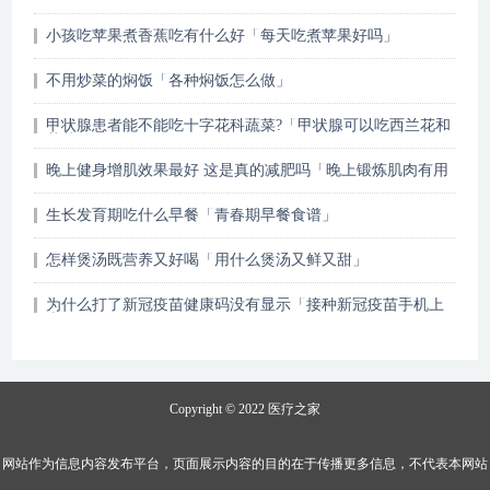
小孩吃苹果煮香蕉吃有什么好「每天吃煮苹果好吗」
不用炒菜的焖饭「各种焖饭怎么做」
甲状腺患者能不能吃十字花科蔬菜?「甲状腺可以吃西兰花和
花菜吗」
晚上健身增肌效果最好 这是真的减肥吗「晚上锻炼肌肉有用
吗」
生长发育期吃什么早餐「青春期早餐食谱」
怎样煲汤既营养又好喝「用什么煲汤又鲜又甜」
为什么打了新冠疫苗健康码没有显示「接种新冠疫苗手机上
查不到」
Copyright © 2022
医疗之家
网站作为信息内容发布平台，页面展示内容的目的在于传播更多信息，不代表本网站