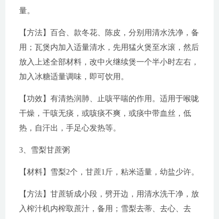
量。
【方法】百合、款冬花、陈皮，分别用清水洗净，备
用；瓦煲内加入适量清水，先用猛火煲至水滚，然后
放入上述全部材料，改中火继续煲一个半小时左右，
加入冰糖适量调味，即可饮用。
【功效】有清热润肺、止咳平喘的作用。适用于喉咙
干燥，干咳无痰，或咳痰不爽，或痰中带血丝，低
热，自汗出，手足心发热等。
3、雪梨甘蔗粥
【材料】雪梨2个，甘蔗1斤，粘米适量，幼盐少许。
【方法】甘蔗斩成小段，劈开边，用清水洗干净，放
入榨汁机内榨取蔗汁，备用；雪梨去蒂、去心、去