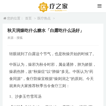
您的位置：
首页
>
医疗热点
>
秋天润燥吃什么糖水「白露吃什么汤好」
来源：搜狐
转眼就到了白露这个节气，也是秋燥开始的时候了。
中医认为，燥邪为秋令时邪，属金通肺，肺为娇脏，
燥易伤肺，故“秋燥症”以“肺燥”多见。中医认为“药
食同源”，食疗防燥宜根据“燥则润之”的原则。今天
就来向大家推荐秋季当令食疗三则：
1、沙参玉竹雪耳汤