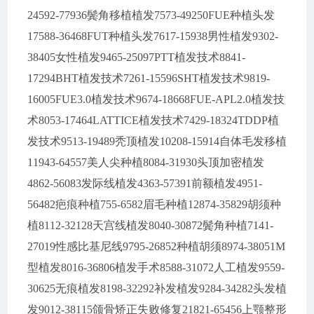
24592-77936鬓角移植植发7573-49250FUE种植头发
17588-36468FUT种植头发7617-15938男性植发9302-
38405女性植发9465-25097PTT植发技术8841-
17294BHT植发技术7261-15596SHT植发技术9819-
16005FUE3.0植发技术9674-18668FUE-APL2.0植发技
术8053-17464LATTICE植发技术7429-18324TDDP植
发技术9513-19489秃顶植发10208-15914自体毛发移植
11943-64557美人尖种植8084-31930头顶加密植发
4862-56083发际线植发4363-57391前额植发4951-
56482疤痕种植755-6582眉毛种植12874-35829胡须种
植8112-32128天宫线植发8040-30872鬓角种植7141-
27019性感比基尼线9795-26852种植胡须8974-38051M
型植发8016-36806植发手术8588-31072人工植发9559-
30625无痕植发8198-32292补发植发9284-34282头发植
发9012-38115颌骨矫正失败修复21821-65456上颚整形