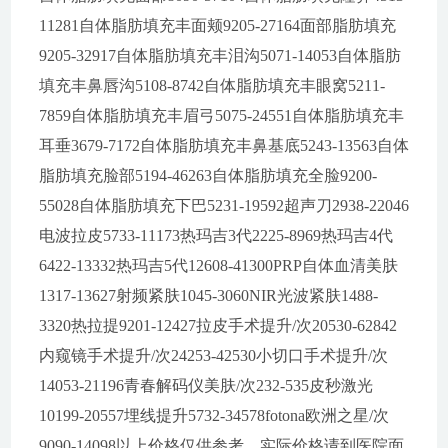
11281自体脂肪填充丰面颊9205-27164面部脂肪填充
9205-32917自体脂肪填充丰泪沟5071-14053自体脂肪
填充丰鼻唇沟5108-8742自体脂肪填充丰眼窝5211-
7859自体脂肪填充丰眉弓5075-24551自体脂肪填充丰
耳垂3679-7172自体脂肪填充丰鼻基底5243-13563自体
脂肪填充脸部5194-46263自体脂肪填充全脸9200-
55028自体脂肪填充下巴5231-19592超声刀2938-22046
电波拉皮5733-11173热玛吉3代2225-8969热玛吉4代
6422-13332热玛吉5代12608-41300PRP自体血清美肤
1317-13627射频紧肤1045-3060NIR光波紧肤1488-
3320热拉提9201-12427拉皮手术提升/次20530-62842
内窥镜手术提升/次24253-42530小切口手术提升/次
14053-21196青春解码仪美肤/次232-535皮秒激光
10199-20557埋线提升5732-34578fotona欧洲之星/次
9090-14098以上价格仅供参考，实际价格请到医院面