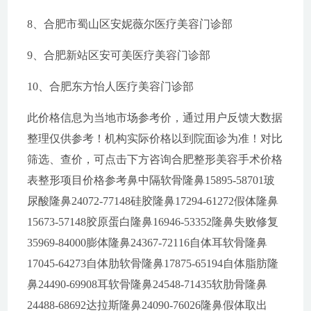
8、合肥市蜀山区安妮薇尔医疗美容门诊部
9、合肥新站区安可美医疗美容门诊部
10、合肥东方怡人医疗美容门诊部
此价格信息为当地市场参考价，通过用户反馈大数据
整理仅供参考！机构实际价格以到院面诊为准！对比
筛选、查价，可点击下方咨询合肥整形美容手术价格
表整形项目价格参考鼻中隔软骨隆鼻15895-58701玻
尿酸隆鼻24072-77148硅胶隆鼻17294-61272假体隆鼻
15673-57148胶原蛋白隆鼻16946-53352隆鼻失败修复
35969-84000膨体隆鼻24367-72116自体耳软骨隆鼻
17045-64273自体肋软骨隆鼻17875-65194自体脂肪隆
鼻24490-69908耳软骨隆鼻24548-71435软肋骨隆鼻
24488-68692达拉斯隆鼻24090-76026隆鼻假体取出