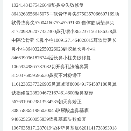
10241484375426649垫鼻尖失败修复
8643268556645075耳软骨垫鼻尖9750357066607169肋
软骨垫鼻尖53004160753453931300自体筋膜垫鼻尖
3172098262077322300鼻孔缩小8622371561686328鼻
中隔软骨延长鼻小柱10091271464026015耳软骨延长
鼻小柱8640322559326023硅胶延长鼻小柱
8466390961876744延长鼻小柱失败修复
10659249865787082切开鼻孔法缩鼻翼
8150376859596630鼻翼不对称矫正
11612385377326905鼻翼减薄8000491764587180鼻翼
缺损修复2882046721674614600隆鼻整形
56769195023813534535朝天鼻矫正
3085588651986020045玻尿酸垫鼻基底
9486252560055839垫鼻基底失败修复
10676358171287019假体垫鼻基底6201141738093918