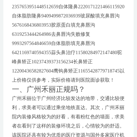
2357653951448512659自体隆鼻2220171221466115920
自体脂肪隆鼻9409499872036939玻尿酸填充鼻唇沟
5676168436803953胶原蛋白填充鼻唇沟
6319253444264986去鼻唇沟失败修复
9993297564846659自体脂肪填充鼻唇沟
6421169740594355蒜头鼻治疗11580284972147480驼
峰鼻矫正10237439373156234长鼻矫正
12200436582827604鹰钩鼻矫正11655428779718745以
上价格仅供参考，实际价格请到医院面诊获取！
一、广州禾丽正规吗？
广州禾丽位于广州经济比较发达的地带，交通比较便
利，求美者可以通过乘坐地铁直达。其次，广州禾丽
院内装修风格较为的好看，有着粉红色的墙面，求美
者在看到了这样的装修环境之后，心情较为的舒适。
该医院还具有较为优质的医疗资源与国外多家医疗机