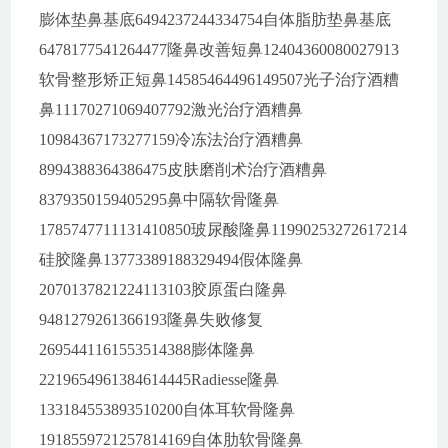
膨体垫鼻基底6494237244334754自体脂肪垫鼻基底
6478177541264477隆鼻改善短鼻12404360080027913
软骨整形矫正短鼻14585464496149507光子治疗酒糟
鼻11170271069407792激光治疗酒糟鼻
10984367173277159冷冻法治疗酒糟鼻
8994388364386475皮肤磨削术治疗酒糟鼻
8379350159405295鼻中隔软骨隆鼻
1785747711131410850玻尿酸隆鼻11990253272617214
硅胶隆鼻13773389188329494假体隆鼻
2070137821224113103胶原蛋白隆鼻
9481279261366193隆鼻失败修复
2695441161553514388膨体隆鼻
2219654961384614445Radiesse隆鼻
133184553893510200自体耳软骨隆鼻
1918559721257814169自体肋软骨隆鼻