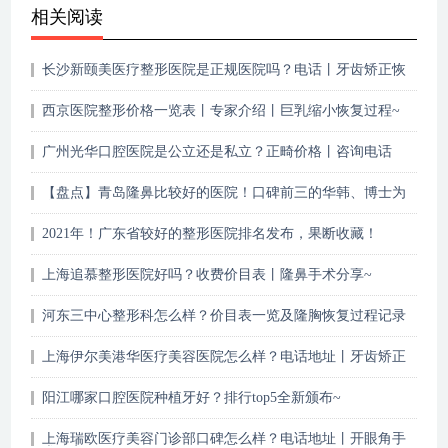
相关阅读
长沙新颐美医疗整形医院是正规医院吗？电话丨牙齿矫正恢
复期记录~
西京医院整形价格一览表丨专家介绍丨巨乳缩小恢复过程~
广州光华口腔医院是公立还是私立？正畸价格丨咨询电话
【盘点】青岛隆鼻比较好的医院！口碑前三的华韩、博士为
你介绍，附价格！
2021年！广东省较好的整形医院排名发布，果断收藏！
上海追慕整形医院好吗？收费价目表丨隆鼻手术分享~
河东三中心整形科怎么样？价目表一览及隆胸恢复过程记录
~
上海伊尔美港华医疗美容医院怎么样？电话地址丨牙齿矫正
图片
阳江哪家口腔医院种植牙好？排行top5全新颁布~
上海瑞欧医疗美容门诊部口碑怎么样？电话地址丨开眼角手