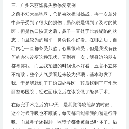
三、广州禾丽隆鼻失败修复案例
之前不知天高地厚，总是喜欢极限挑战，再一次意外
中鼻子受到了很大的损伤，虽然说是得到了及时的就
医，但是伤口恢复之后，鼻子一直处于比较塌陷的状
态，而且较为的扁平，鼻尖也不好看。在哪之后，自
己内心一直都备受煎熬，心里很难受，但是我没有任
何的办法改变这种现状。直到有一次，我身边的朋友
都嘲笑我，而且我拍照的时候也不好看，五官不立体
不精致，整个人气质看起来较为猥琐，基本激发了
我。于是我就到了开始四处寻医，较后找到了广州禾
丽整形医院，经过面诊之后在该院做了隆鼻手术。
在做完手术之后的1-2天，是我觉得较煎熬的时候，
这个时候呼吸也不顺畅，每天都只能靠我的嘴进行呼
吸。而且鼻子还很肿，照镜子都要被自己吓坏了。后