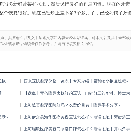
吃很多新鲜蔬菜和水果，然后保持良好的作息习惯。现在的牙齿
整个恢复很好。现在已经矫正差不多3个多月了，已经习惯了牙
观点。其原创性以及文中陈述文字和内容未经本站证实，对本文以及其中全部或
何保证或承诺，请读者仅作参考，并请自行核实相关内容。
正恢
西京医院整形价格一览表丨专家介绍丨巨乳缩小恢复过程~
话
【盘点】青岛隆鼻比较好的医院！口碑前三的华韩、博士为
你介绍，附价格！
上海追慕整形医院好吗？收费价目表丨隆鼻手术分享~
录~
上海伊尔美港华医疗美容医院怎么样？电话地址丨牙齿矫正
图片
上海瑞欧医疗美容门诊部口碑怎么样？电话地址丨开眼角手