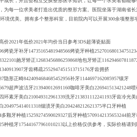
中成长，并且会相互交换整形医学知识，让每一个求美者都能够
，为每一位求美者打造出优质的整形方案。医院坐落于湖南省长
号，环境优美。拥有多个整形科室，目前院内可以开展300余项整形
价2021年低价2021年均价当日参考3DS超薄瓷贴面
6496烤瓷牙补牙14735165481948566烤瓷牙种植2527016801347512
3322101龅牙矫正12683456886259868地包牙矫正11629460781187
1340913907牙齿稀疏2552947451513715176牙齿拥挤
1487隐形正畸8424094684685452956补牙1144697162085957镶牙
416679超声波洁牙213940012691160咖啡牙美白226941513421248
271四环素牙美白210049312961339洗牙213831112241193牙齿冷光
漂白204975414011318烟渍牙美白204248212621375半口牙种植
2154多颗牙种植15259274590029327后牙种植5709142135653244前
42734325种植牙175441677961010213以上价格仅供参考，实际价格请