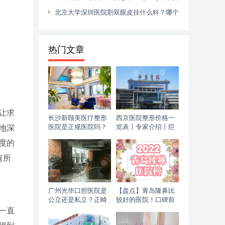
实评论
北京大学深圳医院割双眼皮挂什么科？哪个
医生好？怎么挂号？
热门文章
让求
长沙新颐美医疗整形
西京医院整形价格一
医院是正规医院吗？
览表丨专家介绍丨巨
地深
电话丨牙齿矫正恢复
乳缩小恢复过程~
度的
期记录~
有所
广州光华口腔医院是
【盘点】青岛隆鼻比
公立还是私立？正畸
较好的医院！口碑前
价格丨咨询电话
三的华韩、博士为你
一直
介绍，附价格！