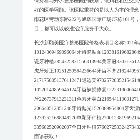
保持着与外界整形医院的联系，做到在相互交流
好的医学照顾。该医院秉持的是以人为本的理念
雨花区劳动东路222号旭辉国际广场C7栋101
目，都可以以较准治疗服务于大众。
长沙新颐美医疗整形医院价格表项目名称2021年高
10124369469096064牙齿瓷贴面1203816196828
瓷牙种植2854325831556313994美容冠330313612
虎牙矫正10251259564236644牙齿不齐218244995
2171758051376112471隐适美970257283521546
10520140859646124牙齿缺损修复12223106066
牙226737913231311色素牙美白216544113031
206640512351248牙齿抛光1520389954864牙齿
12392521688048270单颗牙种植270012381969
335682520902007全口牙种植57602725332
面诊获取！