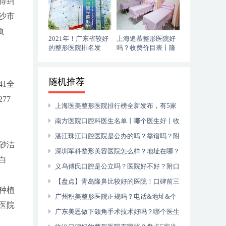
得到
沙市
项
2021年！广东省较好
上海追慕整形医院好
的整形医院排名发
吗？收费价目表丨隆
布，果断收藏！
鼻手术分享~
随机推荐
341全
277
上海医美整形医院排行榜全新发布，有5家
机构较为正规！
南方医院口腔科医生名单丨哪个医生好丨收
费价目表一览
湛江珠江口腔医院是公办的吗？靠谱吗？附
喷砂洁
杨华超、周应平医生介绍|地址
深圳军科整形美容医院怎么样？地址在哪？
美白
附咨询电话
义乌傅氏口腔是公立吗？医院好不好？附口
腔医生|地址|牙齿矫正价格
【盘点】青岛隆鼻比较好的医院！口碑前三
牙种植
的华韩、博士为你介绍，附价格！
广州积美整形医院正规吗？电话&地址&个
到医院
人隆鼻经历
广东美恩做下颌角手术技术好吗？哪个医生