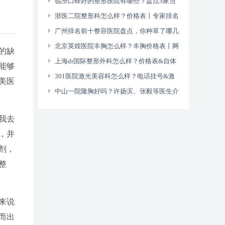
技术好？技术优势
临汾口碑好的整形医院有哪些？盘点5家当
地人爱去的机构
浙医二院整形科怎么样？价格表丨专家排名
表
广州排名前十整容医院盘点，你种草了哪几
家？
北京英煌医院丰胸怎么样？丰胸价格表丨网
的缺
上评论真实
上海dr国际整形外科怎么样？价格表&自体
能够
脂肪隆胸经历
301医院激光美容科怎么样？电话挂号&激
美医
光祛斑过程
中山一院隆胸好吗？许扬滨、张毅等医生介
绍+价格收费标准一览！
我去
，并
剂，
整
来说
而出