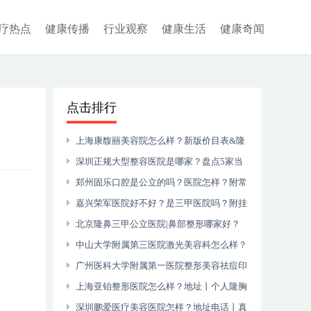
疗热点
健康传播
行业观察
健康生活
健康奇闻
点击排行
上海康馥丽美容院怎么样？新版价目表&隆
鼻整形经历
深圳正规大型整容医院是哪家？盘点5家当
地人赞不绝口的医院
郑州固乐口腔是公立的吗？医院怎样？附常
显亭、刘飞宏医生简介+医院地址
嘉兴荣军医院好不好？是三甲医院吗？附挂
号预约电话
北京隆鼻三甲公立医院|鼻部整形哪家好？
积水潭\同仁\世纪坛等上榜！
中山大学附属第三医院激光美容科怎么样？
附价格表&医生介绍&案例
广州医科大学附属第一医院整形美容祛痘印
怎样？附医生介绍&价格表
上海亚铂整形医院怎么样？地址丨个人隆胸
经历分享~
深圳鹏爱医疗美容医院怎样？地址电话丨真