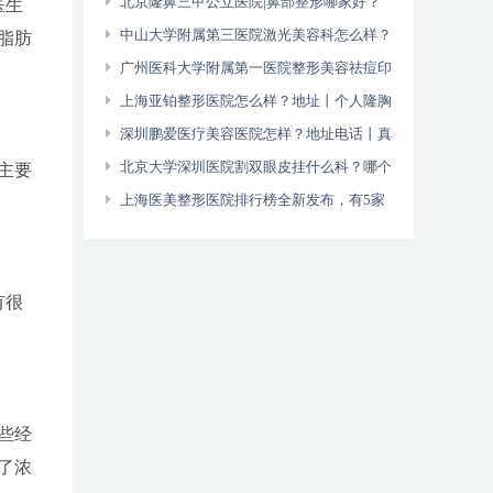
号预约电话
北京隆鼻三甲公立医院|鼻部整形哪家好？
医生
积水潭\同仁\世纪坛等上榜！
中山大学附属第三医院激光美容科怎么样？
脂肪
附价格表&医生介绍&案例
广州医科大学附属第一医院整形美容祛痘印
怎样？附医生介绍&价格表
上海亚铂整形医院怎么样？地址丨个人隆胸
经历分享~
深圳鹏爱医疗美容医院怎样？地址电话丨真
实评论
北京大学深圳医院割双眼皮挂什么科？哪个
主要
医生好？怎么挂号？
上海医美整形医院排行榜全新发布，有5家
机构较为正规！
有很
些经
了浓