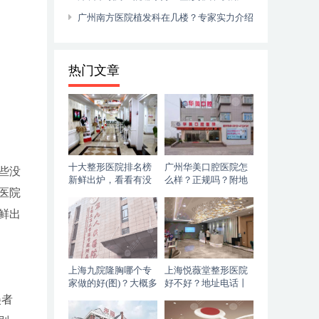
览！华侨、美莱、非凡等上榜~
广州南方医院植发科在几楼？专家实力介绍
&价格表&植发案例
热门文章
十大整形医院排名榜
广州华美口腔医院怎
些没
新鲜出炉，看看有没
么样？正规吗？附地
医院
有你种草已久的机
址电话
构！
鲜出
上海九院隆胸哪个专
上海悦薇堂整形医院
家做的好(图)？大概多
好不好？地址电话丨
少钱？附价格2021
面部吸脂经历
美者