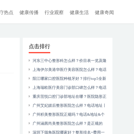
疗热点
健康传播
行业观察
健康生活
健康奇闻
点击排行
河东三中心整形科怎么样？价目表一览及隆
胸恢复过程记录~
上海伊尔美港华医疗美容医院怎么样？电话
地址丨牙齿矫正图片
阳江哪家口腔医院种植牙好？排行top5全新
颁布~
上海瑞欧医疗美容门诊部口碑怎么样？电话
地址丨开眼角手术分享
重庆茁悦口腔门诊部地址在哪？医院隐形正
畸怎么样？附口腔医生介绍
广州艾妃媄后整形医院怎么样？电话地址丨
腰腹吸脂图片分享
广州积美整形医院正规吗？电话&地址&个
人隆鼻经历
广州涵茜尚美整形医院怎么样？是正规的
吗？附2021价格表~
深圳下颌角医院哪家好？整形排名+费用一