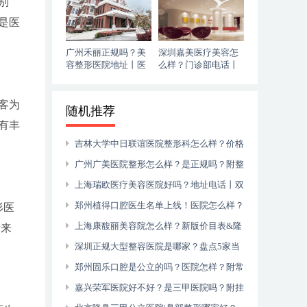
别
是医
广州禾丽正规吗？美
深圳嘉美医疗美容怎
容整形医院地址丨医
么样？门诊部电话丨
美电话~
腰腹吸脂恢复过程记
录
客为
随机推荐
有丰
吉林大学中日联谊医院整形科怎么样？价格
表丨电话
广州广美医院整形怎么样？是正规吗？附整
形地址及电话
上海瑞欧医疗美容医院好吗？地址电话丨双
眼皮经历分享
郑州植得口腔医生名单上线！医院怎么样？
形医
附刘明舟、苏莱曼医生简介+地址
上海康馥丽美容院怎么样？新版价目表&隆
者来
鼻整形经历
深圳正规大型整容医院是哪家？盘点5家当
地人赞不绝口的医院
郑州固乐口腔是公立的吗？医院怎样？附常
显亭、刘飞宏医生简介+医院地址
嘉兴荣军医院好不好？是三甲医院吗？附挂