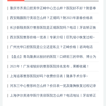
重庆市齐美口腔美学正畸中心怎么样？医院好不好？附姜奉
孝医生介绍|地址
西安顾颜医疗美容怎么样？正规吗？附2021年新春价格表
长沙新颐美医疗整形医院是正规医院吗？电话丨牙齿矫正恢
复期记录~
西京医院整形价格一览表丨专家介绍丨巨乳缩小恢复过程~
广州光华口腔医院是公立还是私立？正畸价格丨咨询电话
【盘点】青岛隆鼻比较好的医院！口碑前三的华韩、博士为
你介绍，附价格！
2021年！广东省较好的整形医院排名发布，果断收藏！
上海追慕整形医院好吗？收费价目表丨隆鼻手术分享~
河东三中心整形科怎么样？价目表一览及隆胸恢复过程记录
~
上海伊尔美港华医疗美容医院怎么样？电话地址丨牙齿矫正
图片