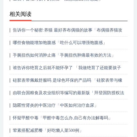
相关阅读
告诉你一个秘密:养猫 最好养布偶猫的故事「布偶猫养猫攻
略」
哪些食物能增加饱腹感「吃什么可以增强饱腹感」
手腕扭伤如何消肿止痛「手腕扭伤肿痛最有效的方法」
谁告诉你绝育之后就不能怀孕了 「我做绝育了还能要孩子
吗」
硅胶表带佩戴舒服吗 是绿色环保的产品吗 「硅胶表带与橡
胶表带哪个舒适」
由联合国粮食及农业组织等编写的最新版「拜登国防授权法
案」
隐匿性肾炎的中医治疗「中医如何治疗血尿」
怀疑甲醛中毒「甲醛中毒怎么办,自己有办法解毒吗」
荤素搭配减肥餐「好吃懒人菜500例」