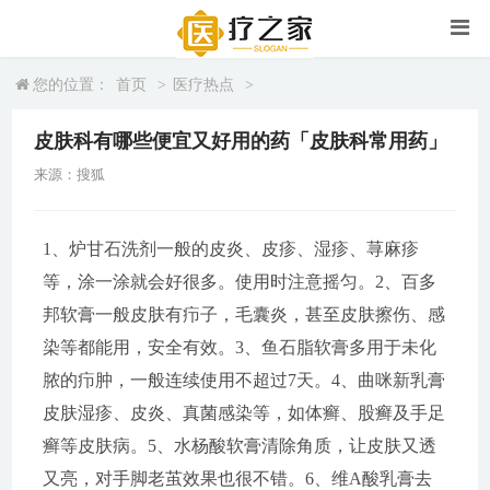
您的位置：
首页
>
医疗热点
>
皮肤科有哪些便宜又好用的药「皮肤科常用药」
来源：搜狐
1、炉甘石洗剂一般的皮炎、皮疹、湿疹、荨麻疹
等，涂一涂就会好很多。使用时注意摇匀。2、百多
邦软膏一般皮肤有疖子，毛囊炎，甚至皮肤擦伤、感
染等都能用，安全有效。3、鱼石脂软膏多用于未化
脓的疖肿，一般连续使用不超过7天。4、曲咪新乳膏
皮肤湿疹、皮炎、真菌感染等，如体癣、股癣及手足
癣等皮肤病。5、水杨酸软膏清除角质，让皮肤又透
又亮，对手脚老茧效果也很不错。6、维A酸乳膏去