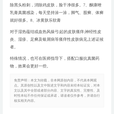
除黑头粉刺，消除鸡皮肤，脸干净很多。7、酮康唑
乳膏真菌感染，每天坚持涂一涂，脚气、股癣、体癣
就好很多。8、冰黄肤乐软膏
对于湿热蕴结或血热风燥弓|起的皮肤瘙痒;神经性皮
炎、湿疹、足癣及银屑病等瘙痒性皮肤病见上述证候
者。
特殊情况，也可在医师指导下，搭配口服抗真菌药
物，效果会更好一些。
免责声明：本文为转载，非本网原创内容，不代表本网观
点。其原创性以及文中陈述文字和内容未经本站证实，对本
文以及其中全部或者部分内容、文字的真实性、完整性、及
时性本站不作任何保证或承诺，请读者仅作参考，并请自行
核实相关内容。