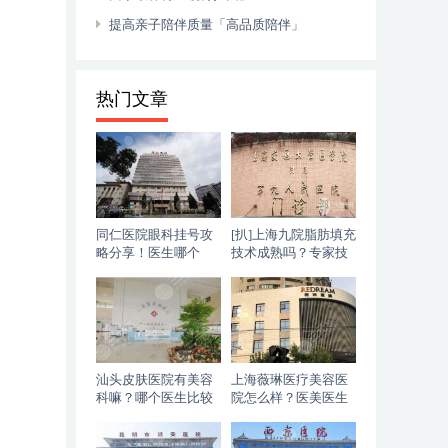
提高亲子陪伴质量「高品质陪伴」
热门文章
同仁医院眼科挂号攻
[扒]上海九院脂肪填充
略分享！医生哪个
技术成熟吗？专家技
好？专家一览&价格
术分析+脂肪填充案例
表公开！
汕头皮肤医院有美容
上海薇琳医疗美容医
科嘛？哪个医生比较
院怎么样？医美医生
好？简介公布，内附
简介信息
价格表！