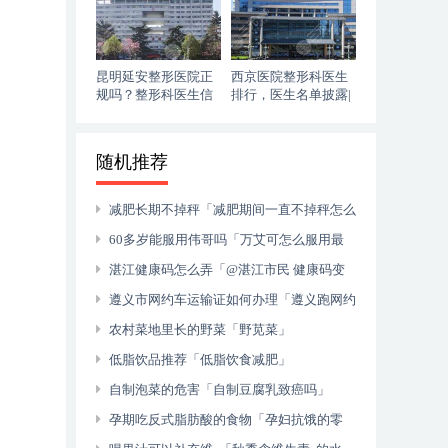
昆明延安整形医院正
西京医院整形科医生
规吗？整形科医生信
排行，医生名单披露|
息|姚明华隆鼻果
切眉果
随机推荐
减肥长期不掉秤「减肥期间一直不掉秤怎么
办」
60多岁能服用伟哥吗「万艾可怎么服用最
好」
湛江健康码怎么弄「@湛江市民 健康码变
黄（红）怎么办 别慌！处理流程→」
遵义市网约车运输证如何办理「遵义跑网约
车需要什么条件」
农村菜地里长的野菜「野苋菜」
低脂饮品推荐「低脂饮食减肥」
自制泡菜的危害「自制豆腐乳致癌吗」
孕期吃反式脂肪酸的食物「孕妇抗饿的零