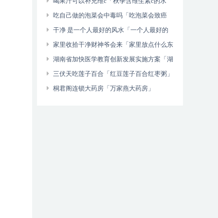
食」
喝果汁可以补充维c「秋季含维生素c的水
果」
吃自己做的泡菜会中毒吗「吃泡菜会致癌
吗」
干净 是一个人最好的风水「一个人最好的
风水是什么」
家里收拾干净财神爷会来「家里放点什么东
西财神见了也会走」
湖南省加快医学教育创新发展实施方案「湖
南农村」
三伏天吃莲子百合「红豆莲子百合红枣粥」
桐君阁连锁大药房「万家燕大药房」