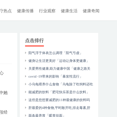
疗热点
健康传播
行业观察
健康生活
健康奇闻
点击排行
阳气浮于体表怎么调理「阳气亏虚」
健身让生活更美好「运动让身体更健康」
关爱男性健康,助力健康中国「健康之路关
心
注男性健康」
covid -19带来的影响「暴发性流行」
小乌龟喂养什么食物「乌龟除了吃饲料还吃
什么食物」
能减肥的饮料「肥宅快乐茶是什么饮料」
中她
这些是您想要减肥的11种最健康的饮料吗
「减肥喝什么比较好」
肝最爱的4种食物,平时敞开吃,排走毒素,肝
段经
脏光洁如新「天然养肝护肝王」
面条最养胃「暖胃挂面」