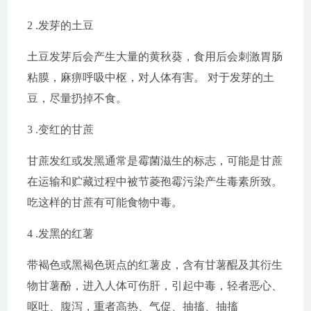
2 .发芽的土豆
土豆发芽后会产生大量的黄秋葵，食用后会刺激胃肠
粘膜，麻痹呼吸中枢，对人体有害。 对于发芽的土
豆，尽量扔掉不食。
3 .变红的甘蔗
甘蔗发红或发黑通常是霉菌滋生的标志，可能是甘蔗
在运输和贮藏过程中被节菱孢霉污染产生毒素所致。
吃这样的甘蔗有可能食物中毒。
4 .发黑的红薯
带褐色或黑褐色斑点的红薯皮，含有甘薯醌及其衍生
物甘薯酚，进入人体可伤肝，引起中毒，轻者恶心、
呕吐、腹泻，重者高热、气促、抽搐、抽搐