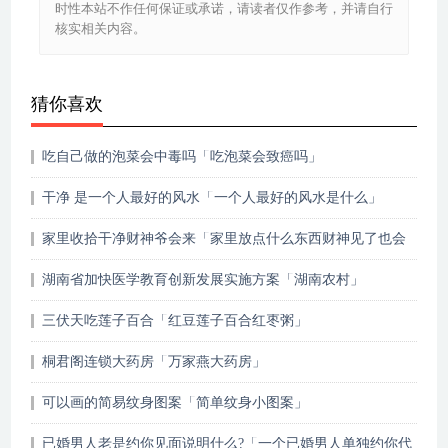
时性本站不作任何保证或承诺，请读者仅作参考，并请自行
核实相关内容。
猜你喜欢
吃自己做的泡菜会中毒吗「吃泡菜会致癌吗」
干净 是一个人最好的风水「一个人最好的风水是什么」
家里收拾干净财神爷会来「家里放点什么东西财神见了也会
走」
湖南省加快医学教育创新发展实施方案「湖南农村」
三伏天吃莲子百合「红豆莲子百合红枣粥」
桐君阁连锁大药房「万家燕大药房」
可以画的简易纹身图案「简单纹身小图案」
已婚男人老是约你见面说明什么?「一个已婚男人单独约你代