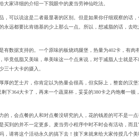
给大家详细的介绍一下我眼中的麦当劳神仙吃法。
品，可以说这是二者最显著的区别。但是如果你仔细观察的话，
的永远都要比肯德基的少上那么一点。所以，想减脂的话，去吃
是有数据支持的。一个原味的板烧鸡腿堡，热量为402卡，有肉
，毕竟低脂又美味，单美味这一个点来说，对于减脂人士就是不
少三十大卡的摄入。
厚厚的芝士片，你肯定以为热量会很高，但实际上，整套的汉堡
剩下364大卡了，再来一个蔬菜杯，妥妥的380卡之内饱餐一顿
力的，会点餐的人和对点餐没研究的人，花的钱差的可不是一点
是买到的并不一定更多。麦当劳小程序中时不时会有活动，而且
吗，请将这个活动永久的搞下去！接下来就来给大家传授几个美