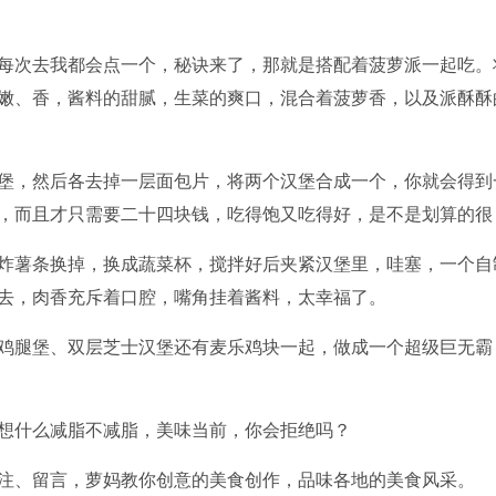
每次去我都会点一个，秘诀来了，那就是搭配着菠萝派一起吃。
嫩、香，酱料的甜腻，生菜的爽口，混合着菠萝香，以及派酥酥
堡，然后各去掉一层面包片，将两个汉堡合成一个，你就会得到
，而且才只需要二十四块钱，吃得饱又吃得好，是不是划算的很
炸薯条换掉，换成蔬菜杯，搅拌好后夹紧汉堡里，哇塞，一个自
去，肉香充斥着口腔，嘴角挂着酱料，太幸福了。
鸡腿堡、双层芝士汉堡还有麦乐鸡块一起，做成一个超级巨无霸
想什么减脂不减脂，美味当前，你会拒绝吗？
注、留言，萝妈教你创意的美食创作，品味各地的美食风采。