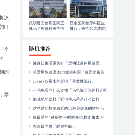
将汉
昆明延安整形医院正
西京医院整形科医生
的口
规吗？整形科医生信
排行，医生名单披露|
息|姚明华隆鼻果
切眉果
随机推荐
一个
？
健身让生活更美好「运动让身体更健康」
制的
关爱男性健康,助力健康中国「健康之路关
注男性健康」
covid -19带来的影响「暴发性流行」
小乌龟喂养什么食物「乌龟除了吃饲料还吃
，厚
什么食物」
能减肥的饮料「肥宅快乐茶是什么饮料」
这些是您想要减肥的11种最健康的饮料吗
「减肥喝什么比较好」
肝最爱的4种食物,平时敞开吃,排走毒素,肝
脏光洁如新「天然养肝护肝王」
面条最养胃「暖胃挂面」