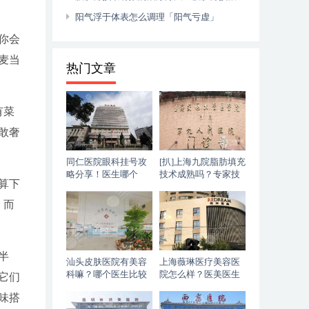
治」
阳气浮于体表怎么调理「阳气亏虚」
你会
麦当
热门文章
有菜
敢奢
同仁医院眼科挂号攻
[扒]上海九院脂肪填充
略分享！医生哪个
技术成熟吗？专家技
算下
好？专家一览&价格
术分析+脂肪填充案例
表公开！
，而
半
汕头皮肤医院有美容
上海薇琳医疗美容医
科嘛？哪个医生比较
院怎么样？医美医生
它们
好？简介公布，内附
简介信息
味搭
价格表！