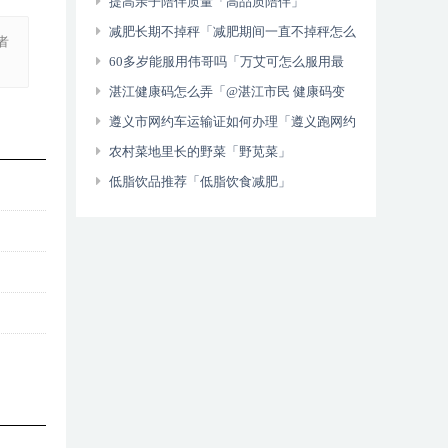
提高亲子陪伴质量「高品质陪伴」
减肥长期不掉秤「减肥期间一直不掉秤怎么
者
办」
60多岁能服用伟哥吗「万艾可怎么服用最
好」
湛江健康码怎么弄「@湛江市民 健康码变
黄（红）怎么办 别慌！处理流程→」
遵义市网约车运输证如何办理「遵义跑网约
车需要什么条件」
农村菜地里长的野菜「野苋菜」
低脂饮品推荐「低脂饮食减肥」