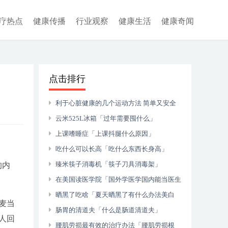
疗热点
健康传播
行业观察
健康生活
健康奇闻
点击排行
利于心脏健康的几个运动方法 简单又安全
的有哪些「做什么运动有利于心脏」
云米525L冰箱「过年需要囤什么」
上课嗜睡症「上课抖腿什么原因」
吃什么可以长高「吃什么东西长身高」
臻米筷子消毒机「筷子刀具消毒架」
的内
在美国读医学院「国外学医学国内能当医生
吗」
晒黑了吃啥「夏天晒黑了有什么办法美白
麦当
吗」
肠胃的清道夫「什么是肠道清道夫」
人回
腰肌劳损最有效的治疗办法「腰肌劳损根