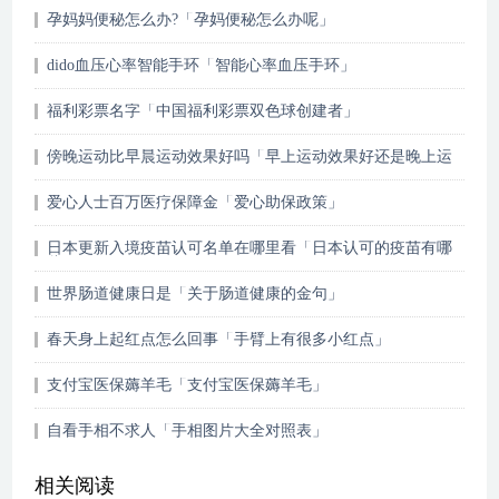
孕妈妈便秘怎么办?「孕妈便秘怎么办呢」
dido血压心率智能手环「智能心率血压手环」
福利彩票名字「中国福利彩票双色球创建者」
傍晚运动比早晨运动效果好吗「早上运动效果好还是晚上运
动效果好」
爱心人士百万医疗保障金「爱心助保政策」
日本更新入境疫苗认可名单在哪里看「日本认可的疫苗有哪
些」
世界肠道健康日是「关于肠道健康的金句」
春天身上起红点怎么回事「手臂上有很多小红点」
支付宝医保薅羊毛「支付宝医保薅羊毛」
自看手相不求人「手相图片大全对照表」
相关阅读