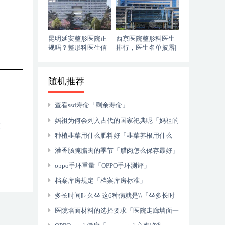
昆明延安整形医院正
西京医院整形科医生
规吗？整形科医生信
排行，医生名单披露|
息|姚明华隆鼻果
切眉果
随机推荐
查看ssd寿命「剩余寿命」
妈祖为何会列入古代的国家祀典呢「妈祖的
瘦
历史记载」
种植韭菜用什么肥料好「韭菜养根用什么
肥」
灌香肠腌腊肉的季节「腊肉怎么保存最好」
oppo手环重量「OPPO手环测评」
档案库房规定「档案库房标准」
多长时间叫久坐 这6种病就是\\「坐多长时
间算久坐」
医院墙面材料的选择要求「医院走廊墙面一