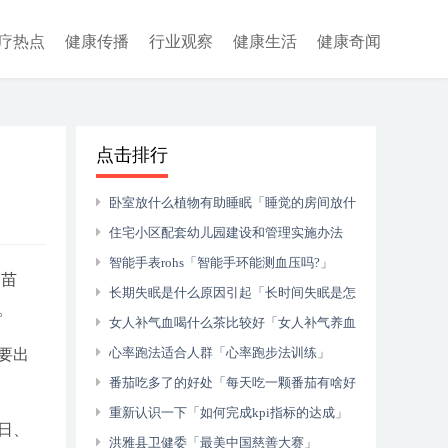
疗热点
健康传播
行业观察
健康生活
健康奇闻
点击排行
卧室放什么植物有助睡眠「睡觉的房间放什
么植物最好」
住宅小区配套幼儿园建设和管理实施办法
「小区幼儿园产权属于谁」
智能手表rohs「智能手环能测血压吗?」
疫苗
长期失眠是什么原因引起「长时间失眠是怎
。
么回事」
女人补气血喝什么茶比较好「女人补气养血
喝什么茶最好」
心率跑法适合人群「心率跑步法训练」
要出
番茄吃多了的好处「每天吃一颗番茄有啥好
处啊」
重新认识一下「如何完成kpi指标的达成」
日、
洪雅县卫健委「最美中国慈善大赛」