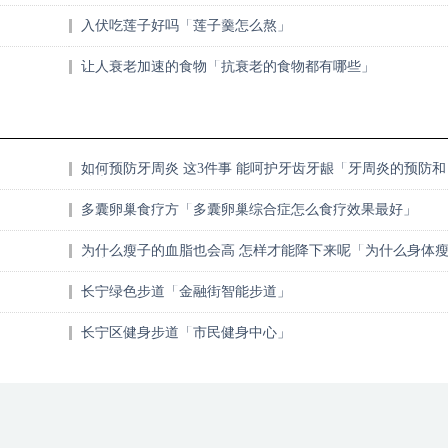
入伏吃莲子好吗「莲子羹怎么熬」
让人衰老加速的食物「抗衰老的食物都有哪些」
如何预防牙周炎 这3件事 能呵护牙齿牙龈「牙周炎的预防和
治疗」
多囊卵巢食疗方「多囊卵巢综合症怎么食疗效果最好」
为什么瘦子的血脂也会高 怎样才能降下来呢「为什么身体
血脂还高」
长宁绿色步道「金融街智能步道」
长宁区健身步道「市民健身中心」