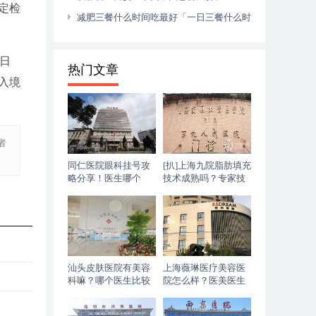
定检
减肥三餐什么时间吃最好「一日三餐什么时
候吃最合理」
日
热门文章
入境
者
同仁医院眼科挂号攻
[扒]上海九院脂肪填充
略分享！医生哪个
技术成熟吗？专家技
好？专家一览&价格
术分析+脂肪填充案例
表公开！
汕头皮肤医院有美容
上海薇琳医疗美容医
科嘛？哪个医生比较
院怎么样？医美医生
好？简介公布，内附
简介信息
价格表！