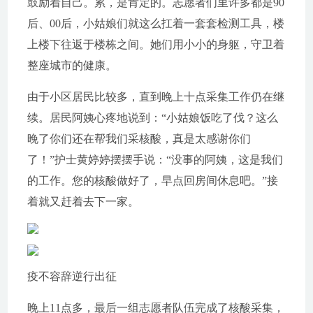
鼓励着自己。累，是肯定的。志愿者们里许多都是90
后、00后，小姑娘们就这么扛着一套套检测工具，楼
上楼下往返于楼栋之间。她们用小小的身躯，守卫着
整座城市的健康。
由于小区居民比较多，直到晚上十点采集工作仍在继
续。居民阿姨心疼地说到：“小姑娘饭吃了伐？这么
晚了你们还在帮我们采核酸，真是太感谢你们
了！”护士黄婷婷摆摆手说：“没事的阿姨，这是我们
的工作。您的核酸做好了，早点回房间休息吧。”接
着就又赶着去下一家。
疫不容辞逆行出征
晚上11点多，最后一组志愿者队伍完成了核酸采集，