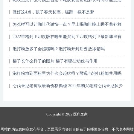
做好这4点，孩子春天长高，猛蹿一截不是梦
怎么样可以让咖啡代谢快一点？早上喝咖啡晚上睡不着补救
措施
2022年格列卫印度版在哪里能买到？印度格列卫最新哪里有
售卖
泡打粉放多了会涩嘴吗？泡打粉开封后要放冰箱吗
榛子长什么样子的图片 榛子有哪些功效与作用
泡打粉放到面粉里为什么会起疙瘩？酵母与泡打粉能共用吗
仑伐替尼老挝版最新价格揭秘 2022年购买老挝仑伐替尼多少
钱一盒
Copyright © 2022
医疗之家
网站作为信息内容发布平台，页面展示内容的目的在于传播更多信息，不代表本网站