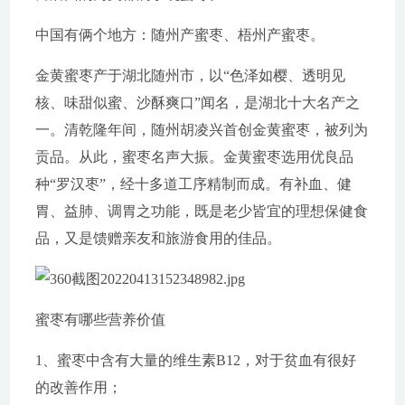
中国有俩个地方：随州产蜜枣、梧州产蜜枣。
金黄蜜枣产于湖北随州市，以“色泽如樱、透明见
核、味甜似蜜、沙酥爽口”闻名，是湖北十大名产之
一。清乾隆年间，随州胡凌兴首创金黄蜜枣，被列为
贡品。从此，蜜枣名声大振。金黄蜜枣选用优良品
种“罗汉枣”，经十多道工序精制而成。有补血、健
胃、益肺、调胃之功能，既是老少皆宜的理想保健食
品，又是馈赠亲友和旅游食用的佳品。
蜜枣有哪些营养价值
1、蜜枣中含有大量的维生素B12，对于贫血有很好
的改善作用；