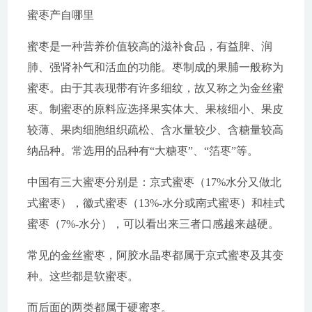
蜜枣产自哪里
蜜枣是一种营养价值较高的滋补食品，有益脾、润
肺、强肾补气和活血的功能。枣制成的果脯一般称为
蜜枣。由于其表现带有许多细纹，故又称之为金丝蜜
枣。制蜜枣的原料应选择果实体大、果核细小、果皮
较薄、果肉细胞组织疏松、含水量较少、含糖量较高
纳品种。常选用的品种有“大糖枣”、“箔枣”等。
中国有三大蜜枣分别是：京式蜜枣（17%水分又做北
式蜜枣），徽式蜜枣（13%-水分或南式蜜枣）和桂式
蜜枣（7%-水分），可以看出来三者口感越来越硬。
常见的金丝蜜枣，阿胶水晶枣都属于京式蜜枣及其变
种。这些都是软蜜枣。
而后面的两类都属于硬蜜枣。