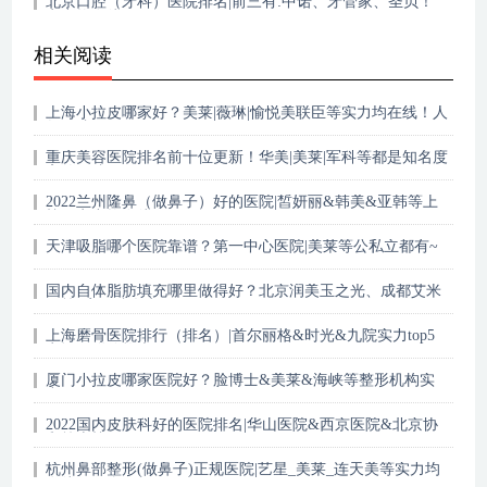
北京口腔（牙科）医院排名|前三有:中诺、牙管家、圣贝！
实力均在线~
相关阅读
上海小拉皮哪家好？美莱|薇琳|愉悦美联臣等实力均在线！人
气医院~
重庆美容医院排名前十位更新！华美|美莱|军科等都是知名度
高的医院~
2022兰州隆鼻（做鼻子）好的医院|皙妍丽&韩美&亚韩等上
榜！实力均在线~
天津吸脂哪个医院靠谱？第一中心医院|美莱等公私立都有~
国内自体脂肪填充哪里做得好？北京润美玉之光、成都艾米
丽等5家医院盘点~
上海磨骨医院排行（排名）|首尔丽格&时光&九院实力top5
点评！附价格表
厦门小拉皮哪家医院好？脸博士&美莱&海峡等整形机构实
力PK！
2022国内皮肤科好的医院排名|华山医院&西京医院&北京协
和等上榜！
杭州鼻部整形(做鼻子)正规医院|艺星_美莱_连天美等实力均
在线！哪个好？