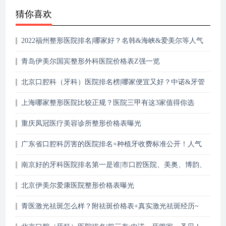
猜你喜欢
2022福州整形医院排名|哪家好？名韩&海峡&爱美尔等人气
机构实力PK！
青岛伊美尔国宾整形外科医院价格表Z强一览
北京口腔科（牙科）医院排名榜|哪家便宜又好？中诺&牙管
家&品格...
上海哪家整形医院比较正规？医院三甲有这3家值得你选
择！
重庆凤冠医疗美容诊所整形价格表曝光
广东省口腔科厉害的医院排名+种植牙收费标准公开！人气
top5详细介绍~
南京好的牙科医院排名第一是谁|市口腔医院、美奥、博韵、
金铂利上榜！
北京伊美尔爱康医院整形价格表曝光
青医激光祛斑怎么样？附祛斑价格表+真实激光祛斑经历~