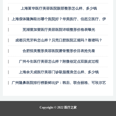
上海富华医疗美容医院眼部整形怎么样、多少钱
上海假体隆胸取出哪个医院好？华美医疗、伯思立医疗、伊
莱美等口碑不错
芜湖壹加壹医疗美容医院详细整形价格表曝光
成都贝壳牙科怎么样？贝壳口腔医院正规吗？靠谱吗？
合肥恒美整形美容医院磨骨整形价目表抢先看
广州今生医疗美容怎么样？附微创定点双眼皮过程
上海余天成医疗美容门诊吸脂瘦身怎么样、多少钱
广州隆鼻医院排行榜新鲜出炉：韩后、联合丽格、可玫尔艺
美……
Copyright © 2022
医疗之家