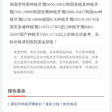
韩国登特斯种植牙/颗5050-10032韩国美格真种植牙/
颗5101-19066韩国登腾种植牙/颗5000-10457韩国dio种
植牙/颗5258-10046德国ICX种植牙/颗10519-19176法
国安多健种植/颗11453-17365进口种植牙/颗9461-
16207国产种植牙5565-11732以上价格仅供参考，实
际价格请到医院面诊获取！
免责声明：本文为转载，非本网原创内容，不代表本网观
点。其原创性以及文中陈述文字和内容未经本站证实，对本
文以及其中全部或者部分内容、文字的真实性、完整性、及
时性本站不作任何保证或承诺，请读者仅作参考，并请自行
核实相关内容。
猜你喜欢
襄阳市种植牙哪家好？要多少钱？附价格表