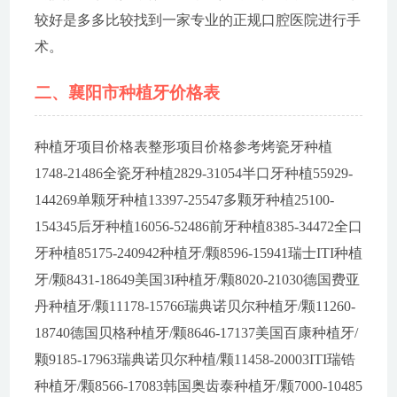
较好是多多比较找到一家专业的正规口腔医院进行手
术。
二、襄阳市种植牙价格表
种植牙项目价格表整形项目价格参考烤瓷牙种植
1748-21486全瓷牙种植2829-31054半口牙种植55929-
144269单颗牙种植13397-25547多颗牙种植25100-
154345后牙种植16056-52486前牙种植8385-34472全口
牙种植85175-240942种植牙/颗8596-15941瑞士ITI种植
牙/颗8431-18649美国3I种植牙/颗8020-21030德国费亚
丹种植牙/颗11178-15766瑞典诺贝尔种植牙/颗11260-
18740德国贝格种植牙/颗8646-17137美国百康种植牙/
颗9185-17963瑞典诺贝尔种植/颗11458-20003ITI瑞锆
种植牙/颗8566-17083韩国奥齿泰种植牙/颗7000-10485