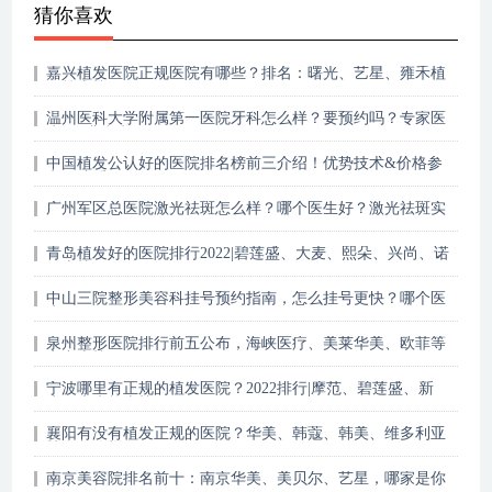
猜你喜欢
嘉兴植发医院正规医院有哪些？排名：曙光、艺星、雍禾植
发等上榜！
温州医科大学附属第一医院牙科怎么样？要预约吗？专家医
生+收费参考！
中国植发公认好的医院排名榜前三介绍！优势技术&价格参
考，速看！
广州军区总医院激光祛斑怎么样？哪个医生好？激光祛斑实
际效果
青岛植发好的医院排行2022|碧莲盛、大麦、熙朵、兴尚、诺
德上榜！
中山三院整形美容科挂号预约指南，怎么挂号更快？哪个医
生好？
泉州整形医院排行前五公布，海峡医疗、美莱华美、欧菲等
实力上榜
宁波哪里有正规的植发医院？2022排行|摩范、碧莲盛、新
生、大麦等上榜！
襄阳有没有植发正规的医院？华美、韩蔻、韩美、维多利亚
植发怎么样？
南京美容院排名前十：南京华美、美贝尔、艺星，哪家是你