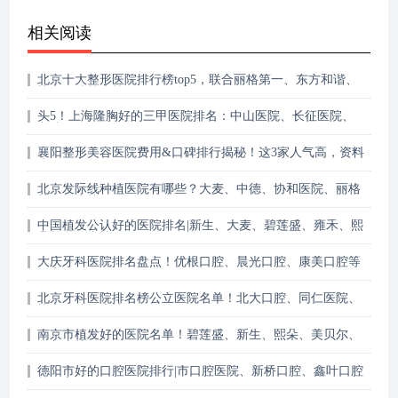
心中C位？
相关阅读
北京十大整形医院排行榜top5，联合丽格第一、东方和谐、
协和医院等上榜
头5！上海隆胸好的三甲医院排名：中山医院、长征医院、
九院
襄阳整形美容医院费用&口碑排行揭秘！这3家人气高，资料
为你盘点~
北京发际线种植医院有哪些？大麦、中德、协和医院、丽格
植发等上榜！
中国植发公认好的医院排名|新生、大麦、碧莲盛、雍禾、熙
朵等品牌上榜！
大庆牙科医院排名盘点！优根口腔、晨光口腔、康美口腔等
哪家好？
北京牙科医院排名榜公立医院名单！北大口腔、同仁医院、
协和医院等上榜！
南京市植发好的医院名单！碧莲盛、新生、熙朵、美贝尔、
华美上榜！
德阳市好的口腔医院排行|市口腔医院、新桥口腔、鑫叶口腔
等哪家好？